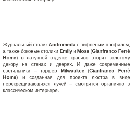
Журнальный столик
Andromeda
с рифленым профилем,
а также боковые столики
Emily
и
Moss
(
Gianfranco Ferr
è
Home
) в латунной отделке красиво вторят золотому
декору на стенах и дверях. И даже современные
светильники – торшер
Milwaukee
(
Gianfranco Ferr
è
Home
) и созданная для проекта люстра в виде
перекрещивающихся лучей – смотрятся органично в
классическом интерьере.