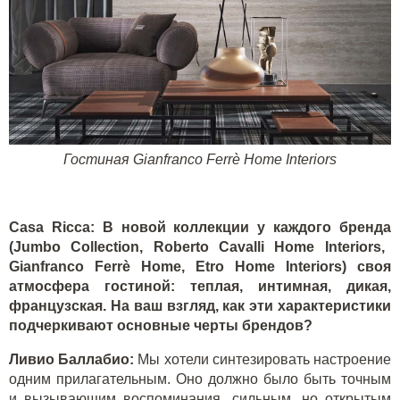
Гостиная
Gianfranco Ferrè Home Interiors
Casa Ricca:
В новой коллекции у каждого бренда
(Jumbo Collection, Roberto Cavalli Home Interiors,
Gianfranco Ferrè Home, Etro Home Interiors)
своя
атмосфера гостиной
:
теплая
,
интимная
,
дикая
,
французская
.
На ваш взгляд, как эти характеристики
подчеркивают основные черты брендов?
Ливио Баллабио:
Мы хотели синтезировать настроение
одним прилагательным. Оно должно было быть точным
и вызывающим воспоминания, сильным, но открытым