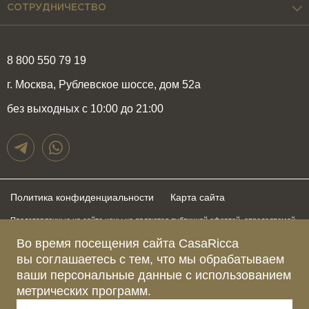
СОТРУДНИЧЕСТВО
8 800 550 79 19
г. Москва, Рублевское шоссе, дом 52а
без выходных с 10:00 до 21:00
Политика конфиденциальности
Карта сайта
Представленные на сайте цены не являются публичной офертой, определяемой
положениями статьи 437 Гражданского Кодекса Российской Федерации и могут
быть изменены в любое время без предупреждения. Для получения актуальной и
Во время посещения сайта CasaRicca
подробной информации о стоимости, сроках и условиях поставки просьба
вы соглашаетесь с тем, что мы обрабатываем
обращаться к менеджерам по указанным выше телефонам
ваши персональные данные с использованием
метрических программ.
Зарегистрированное название компании
ОБЩЕСТВО С ОГРАНИЧЕННОЙ ОТВЕТСТВЕННОСТЬЮ “КАЗАРИККА”