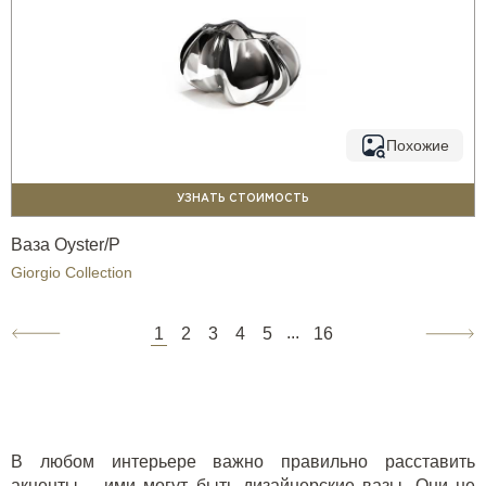
Похожие
УЗНАТЬ СТОИМОСТЬ
Ваза Oyster/P
Giorgio Collection
...
1
2
3
4
5
16
В любом интерьере важно правильно расставить
акценты – ими могут быть дизайнерские вазы. Они не