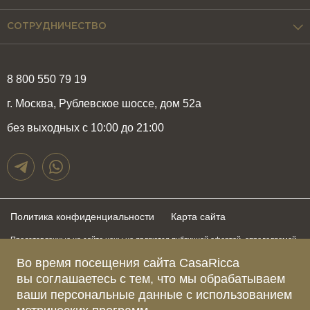
СОТРУДНИЧЕСТВО
8 800 550 79 19
г. Москва, Рублевское шоссе, дом 52а
без выходных с 10:00 до 21:00
Политика конфиденциальности
Карта сайта
Представленные на сайте цены не являются публичной офертой, определяемой
положениями статьи 437 Гражданского Кодекса Российской Федерации и могут
быть изменены в любое время без предупреждения. Для получения актуальной и
Во время посещения сайта CasaRicca
подробной информации о стоимости, сроках и условиях поставки просьба
вы соглашаетесь с тем, что мы обрабатываем
обращаться к менеджерам по указанным выше телефонам
ваши персональные данные с использованием