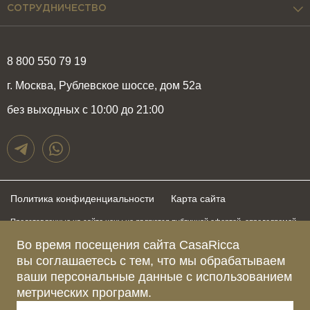
СОТРУДНИЧЕСТВО
8 800 550 79 19
г. Москва, Рублевское шоссе, дом 52а
без выходных с 10:00 до 21:00
Политика конфиденциальности
Карта сайта
Представленные на сайте цены не являются публичной офертой, определяемой
положениями статьи 437 Гражданского Кодекса Российской Федерации и могут
быть изменены в любое время без предупреждения. Для получения актуальной и
Во время посещения сайта CasaRicca
подробной информации о стоимости, сроках и условиях поставки просьба
вы соглашаетесь с тем, что мы обрабатываем
обращаться к менеджерам по указанным выше телефонам
ваши персональные данные с использованием
метрических программ.
Зарегистрированное название компании
ОБЩЕСТВО С ОГРАНИЧЕННОЙ ОТВЕТСТВЕННОСТЬЮ “КАЗАРИККА”