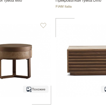
я тумба Milo
Прикроватная тумба Dino
FIAM Italia
Похожие