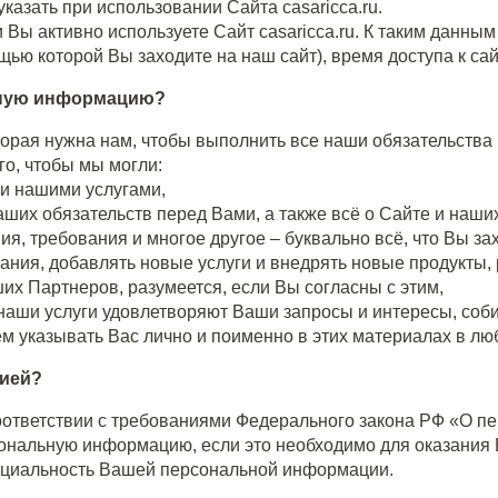
азать при использовании Сайта casaricca.ru.
 Вы активно используете Сайт casaricca.ru. К таким данным
ощью которой Вы заходите на наш сайт), время доступа к с
ьную информацию?
орая нужна нам, чтобы выполнить все наши обязательства 
о, чтобы мы могли:
 и нашими услугами,
наших обязательств перед Вами, а также всё о Сайте и наших
ия, требования и многое другое – буквально всё, что Вы за
ания, добавлять новые услуги и внедрять новые продукты,
их Партнеров, разумеется, если Вы согласны с этим,
 наши услуги удовлетворяют Ваши запросы и интересы, соби
м указывать Вас лично и поименно в этих материалах в лю
цией?
ответствии с требованиями Федерального закона РФ «О п
альную информацию, если это необходимо для оказания В
нциальность Вашей персональной информации.