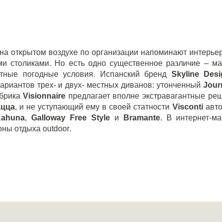
на открытом воздухе по организации напоминают интерье
ми столиками. Но есть одно существенное различие – м
ятные погодные условия. Испанский бренд
Skyline
Desi
ариантов трех- и двух- местных диванов: утонченный
Jour
абрика
Visionnaire
предлагает вполне экстравагантные реш
ацца
, и не уступающий ему в своей статности
Visconti
авто
ahuna
,
Galloway
Free
Style
и
Bramante
. В интернет-м
оны отдыха
outdoor
.