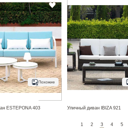
Похожие
ван ESTEPONA 403
Уличный диван IBIZA 921
1
2
3
4
5