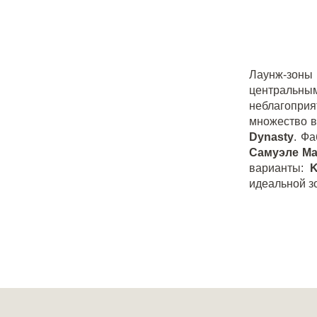
Лаунж-зоны 
центральны
неблагопри
множество в
Dynasty
. Ф
Самуэле М
варианты:
K
идеальной з