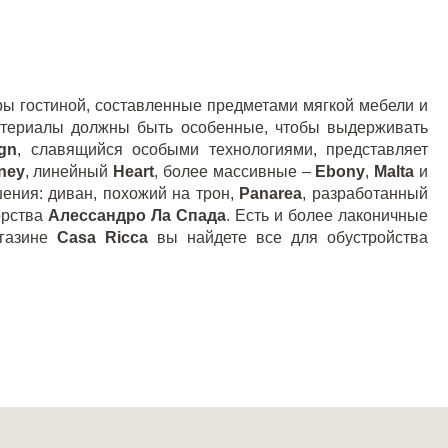
ры гостиной, составленные предметами мягкой мебели и
атериалы должны быть особенные, чтобы выдерживать
gn
, славящийся особыми технологиями, представляет
ney
, линейный
Heart
, более массивные –
Ebony
,
Malta
и
ения: диван, похожий на трон,
Panarea
, разработанный
рства
Алессандро Ла Спада
. Есть и более лаконичные
агазине
С
asa
Ricca
вы найдете все для обустройства