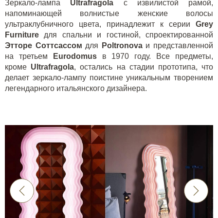
Зеркало-лампа
Ultrafragola
с извилистой рамой,
напоминающей волнистые женские волосы
ультраклубничного цвета, принадлежит к серии
Grey
Furniture
для спальни и гостиной, спроектированной
Этторе Соттсассом
для
Poltronova
и представленной
на третьем
Eurodomus
в 1970 году. Все предметы,
кроме
Ultrafragola
, остались на стадии прототипа, что
делает зеркало-лампу поистине уникальным творением
легендарного итальянского дизайнера.