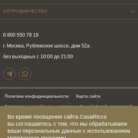
СОТРУДНИЧЕСТВО
8 800 550 79 19
г. Москва, Рублевское шоссе, дом 52а
без выходных с 10:00 до 21:00
Политика конфиденциальности
Карта сайта
Представленные на сайте цены не являются публичной офертой, определяемой
положениями статьи 437 Гражданского Кодекса Российской Федерации и могут
быть изменены в любое время без предупреждения. Для получения актуальной и
Во время посещения сайта CasaRicca
подробной информации о стоимости, сроках и условиях поставки просьба
вы соглашаетесь с тем, что мы обрабатываем
обращаться к менеджерам по указанным выше телефонам
ваши персональные данные с использованием