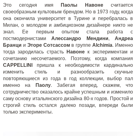
Это сегодня имя
Паолы Навоне
считается
своеобразным культовым брендом. Но в 1973 году, когда
она окончила университет в Турине и перебралась в
Милан, о молодом и амбициозном дизайнере никто не
знал. Ее первым опытом стала работа с
постмодернистами
Алессандро Мендини
,
Андреа
Бранци
и
Эторе Сотсассом
в группе
Alchimia
. Именно
тогда зародилась страсть
Навоне
к экспериментам и
сочетанию несочетаемого. Поэтому, когда компания
CAP
P
ELLINI
пришла к необходимости кардинально
изменить стиль и разнообразить скучные
повторяющиеся из года в год коллекции, выбор пал
именно на
Паолу
. Забегая вперед, скажем, что
сотрудничество оказалось крайне успешным и изменило
саму основу итальянского дизайна 80-х годов. Простой и
строгий стиль остался далеко позади, впереди были
только эксперименты.