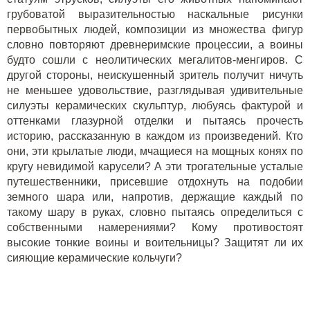
грубоватой выразительностью наскальные рисунки
первобытных людей, композиции из множества фигур
словно повторяют древнеримские процессии, а воины
будто сошли с неолитических мегалитов-менгиров. С
другой стороны, неискушенный зритель получит ничуть
не меньшее удовольствие, разглядывая удивительные
силуэты керамических скульптур, любуясь фактурой и
оттенками глазурной отделки и пытаясь прочесть
историю, рассказанную в каждом из произведений. Кто
они, эти крылатые люди, мчащиеся на мощных конях по
кругу невидимой карусели? А эти трогательные усталые
путешественники, присевшие отдохнуть на подобии
земного шара или, напротив, держащие каждый по
такому шару в руках, словно пытаясь определиться с
собственными намерениями? Кому противостоят
высокие тонкие воины и воительницы? Защитят ли их
сияющие керамические кольчуги?