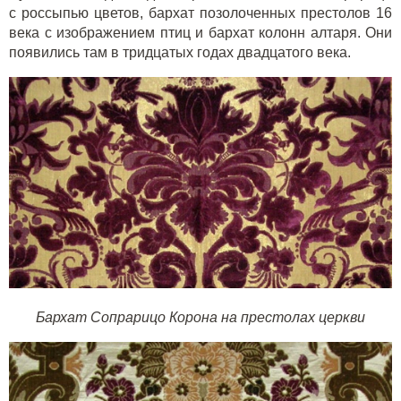
с россыпью цветов, бархат позолоченных престолов 16
века с изображением птиц и бархат колонн алтаря. Они
появились там в тридцатых годах двадцатого века.
Бархат Сопрарицо Корона на престолах церкви