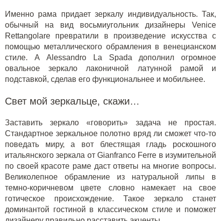
Именно рама придает зеркалу индивидуальность. Так,
обычный на вид восьмиугольник дизайнеры
Venice
Rettangolare
превратили в произведение искусства с
помощью металлического обрамления в венецианском
стиле. А Alessandro La Spada дополнил
огромное
овальное зеркало
лаконичной латунной рамой и
подставкой, сделав его функциональнее и мобильнее.
Свет мой зеркальце, скажи…
Заставить зеркало «говорить» задача не простая.
Стандартное зеркальное полотно вряд ли сможет что-то
поведать миру, а вот блестящая гладь роскошного
итальянского зеркала от Gianfranco Ferre в изумительной
по своей красоте раме даст ответы на многие вопросы.
Великолепное обрамление из натуральной липы в
темно-коричневом цвете словно намекает на свое
готическое происхождение. Такое зеркало станет
доминантой гостиной в классическом стиле и поможет
дизайнеру правильно расставить акценты.