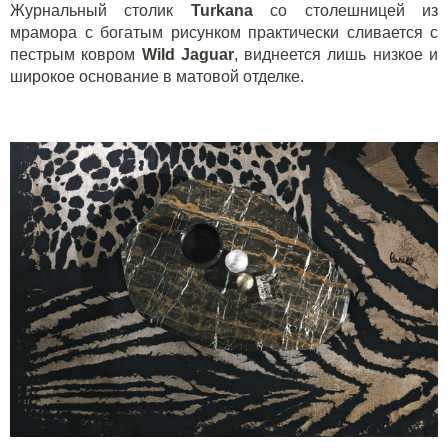
Журнальный столик
Turkana
со столешницей из
мрамора с богатым рисунком практически сливается с
пестрым ковром
Wild Jaguar
, виднеется лишь низкое и
широкое основание в матовой отделке.