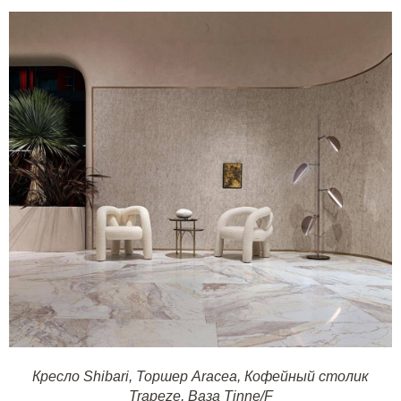
Кресло Shibari
,
Торшер Aracea
,
Кофейный столик
Trapeze
,
Ваза Tinne/F