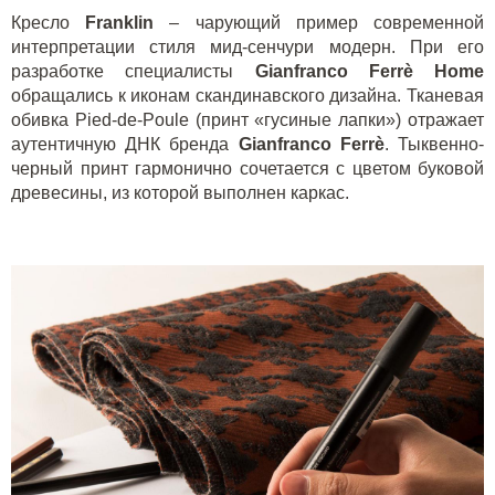
Кресло
Franklin
– чарующий пример современной
интерпретации стиля мид-сенчури модерн. При его
разработке специалисты
Gianfranco
Ferr
è
Home
обращались к иконам скандинавского дизайна. Тканевая
обивка
Pied
-
de
-
Poule
(принт «гусиные лапки») отражает
аутентичную ДНК бренда
Gianfranco
Ferr
è
. Тыквенно-
черный принт гармонично сочетается с цветом буковой
древесины, из которой выполнен каркас.