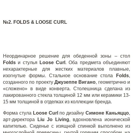
№2.
FOLDS
&
LOOSE
CURL
Неординарное решение для обеденной зоны – стол
Folds
и стулья
Loose
Curl
. Оба предмета объединяют
нехарактерные для жестких материалов плавные,
изогнутые формы. Стальное основание стола
Folds
,
созданного по проекту
Джузеппе Вигано
, геометрично и
«сложено» в виде конверта. Столешница сделана из
лакированного стекла толщиной 12 мм или керамики 13-
15 мм толщиной в отделках из коллекции бренда.
Форма стула
Loose
Curl
по дизайну
Симоне Каньяццо
,
арт-директора
Liu
Jo
Living
, вдохновлена ионической
капителью. Сиденье с изящной спинкой выполнено из
многослойной древесины, гнутой горячим способом, на