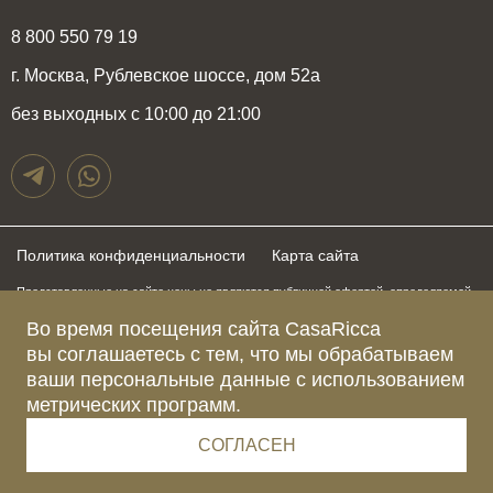
8 800 550 79 19
г. Москва, Рублевское шоссе, дом 52а
без выходных с 10:00 до 21:00
Политика конфиденциальности
Карта сайта
Представленные на сайте цены не являются публичной офертой, определяемой
положениями статьи 437 Гражданского Кодекса Российской Федерации и могут
быть изменены в любое время без предупреждения. Для получения актуальной и
Во время посещения сайта CasaRicca
подробной информации о стоимости, сроках и условиях поставки просьба
вы соглашаетесь с тем, что мы обрабатываем
обращаться к менеджерам по указанным выше телефонам
ваши персональные данные с использованием
метрических программ.
Зарегистрированное название компании
ОБЩЕСТВО С ОГРАНИЧЕННОЙ ОТВЕТСТВЕННОСТЬЮ “КАЗАРИККА”
Адрес Ш. РУБЛЁВСКОЕ, Д. 52А, ПОМЕЩ. I ЭТАЖ 2, КОМ. 81 Г.МОСКВА, ВН.ТЕР.
СОГЛАСЕН
Г. МУНИЦИПАЛЬНЫЙ ОКРУГ КРЫЛАТСКОЕ 121609 Россия
Телефон компании +79015477974