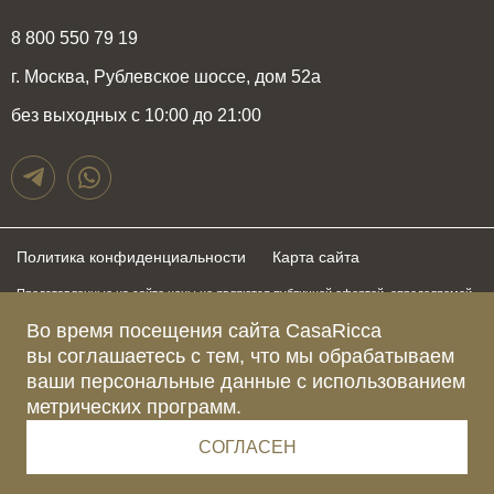
8 800 550 79 19
г. Москва, Рублевское шоссе, дом 52а
без выходных с 10:00 до 21:00
Политика конфиденциальности
Карта сайта
Представленные на сайте цены не являются публичной офертой, определяемой
положениями статьи 437 Гражданского Кодекса Российской Федерации и могут
быть изменены в любое время без предупреждения. Для получения актуальной и
Во время посещения сайта CasaRicca
подробной информации о стоимости, сроках и условиях поставки просьба
вы соглашаетесь с тем, что мы обрабатываем
обращаться к менеджерам по указанным выше телефонам
ваши персональные данные с использованием
метрических программ.
Зарегистрированное название компании
ОБЩЕСТВО С ОГРАНИЧЕННОЙ ОТВЕТСТВЕННОСТЬЮ “КАЗАРИККА”
Адрес Ш. РУБЛЁВСКОЕ, Д. 52А, ПОМЕЩ. I ЭТАЖ 2, КОМ. 81 Г.МОСКВА, ВН.ТЕР.
СОГЛАСЕН
Г. МУНИЦИПАЛЬНЫЙ ОКРУГ КРЫЛАТСКОЕ 121609 Россия
Телефон компании +79015477974