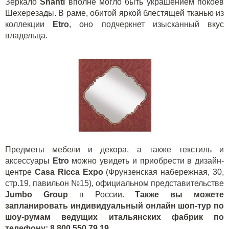
Зеркало
Shanti
вполне могло быть украшением покоев
Шехерезады. В раме, обитой яркой блестящей тканью из
коллекции
Etro
, оно подчеркнет изысканный вкус
владельца.
Предметы мебели и декора, а также текстиль и
аксессуары
Etro
можно увидеть и приобрести в дизайн-
центре
Casa
Ricca
Expo
(Фрунзенская набережная, 30,
стр.19, павильон №15), официальном представительстве
Jumbo
Group
в России.
Также вы можете
запланировать индивидуальный онлайн шоп-тур по
шоу-румам ведущих итальянских фабрик по
телефону: 8 800 550 79 19.