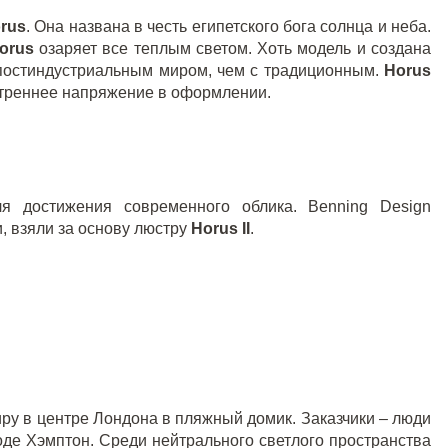
rus
. Она названа в честь египетского бога солнца и неба.
orus
озаряет все теплым светом. Хоть модель и создана
постиндустриальным миром, чем с традиционным.
Horus
утреннее напряжение в оформлении.
ля достижения современного облика. Benning Design
и, взяли за основу люстру
Horus
II
.
ру в центре Лондона в пляжный домик. Заказчики – люди
оде Хэмптон. Среди нейтрального светлого пространства