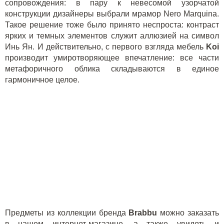
сопровождения: в пару к невесомой узорчатой
конструкции дизайнеры выбрали мрамор Nero Marquin
a
.
Такое решение тоже было принято неспроста: контраст
ярких и темных элементов служит аллюзией на символ
Инь Ян. И действительно, с первого взгляда мебель
K
oi
производит умиротворяющее впечатление: все части
метафоричного облика складываются в единое
гармоничное целое.
Предметы из коллекции бренда
B
rabbu
можно заказать
в нашем
интернет-магазине
, а также увидеть и