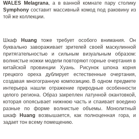
WALES Melagrana
, а в ванной комнате пару столику
S
ymphony
составит массивный комод под раковину из
той же коллекции.
Шкаф
H
uang
тоже требует особого внимания. Он
буквально завораживает зрителей своей маскулинной
притягательностью и сильным визуальным образом:
волнистые ножки модели повторяют горные очертания в
китайской провинции Хуань. Рисунок шпона корня
грецкого ореха дублирует естественные очертания,
создавая многогранную композицию. В одном предмете
интерьера нашли отражение природные особенности
целого региона. Образ закреплен латунной окантовкой,
которая опоясывает нижнюю часть и спаивает воедино
разные по форме волнистые объемы. Монолитный
шкаф
H
uang
возвышается, как полноценная гора, и
задает тон всему помещению.