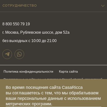
СОТРУДНИЧЕСТВО
8 800 550 79 19
г. Москва, Рублевское шоссе, дом 52а
без выходных с 10:00 до 21:00
Политика конфиденциальности
Карта сайта
Представленные на сайте цены не являются публичной офертой, определяемой
положениями статьи 437 Гражданского Кодекса Российской Федерации и могут
быть изменены в любое время без предупреждения. Для получения актуальной и
Во время посещения сайта CasaRicca
подробной информации о стоимости, сроках и условиях поставки просьба
вы соглашаетесь с тем, что мы обрабатываем
обращаться к менеджерам по указанным выше телефонам
ваши персональные данные с использованием
метрических программ.
Зарегистрированное название компании