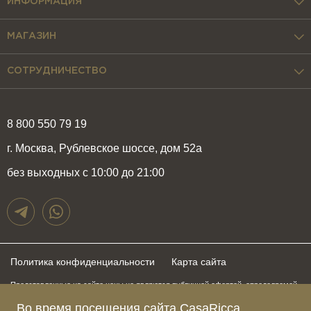
ИНФОРМАЦИЯ
МАГАЗИН
СОТРУДНИЧЕСТВО
8 800 550 79 19
г. Москва, Рублевское шоссе, дом 52а
без выходных с 10:00 до 21:00
Политика конфиденциальности
Карта сайта
Представленные на сайте цены не являются публичной офертой, определяемой
положениями статьи 437 Гражданского Кодекса Российской Федерации и могут
Во время посещения сайта CasaRicca
быть изменены в любое время без предупреждения. Для получения актуальной и