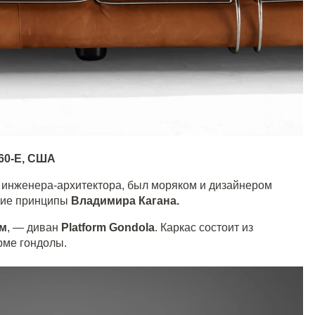
60-Е, США
 инженера-архитектора, был моряком и дизайнером
ские принципы
Владимира Кагана.
м
, — диван
Platform Gondola
. Каркас состоит из
рме гондолы.