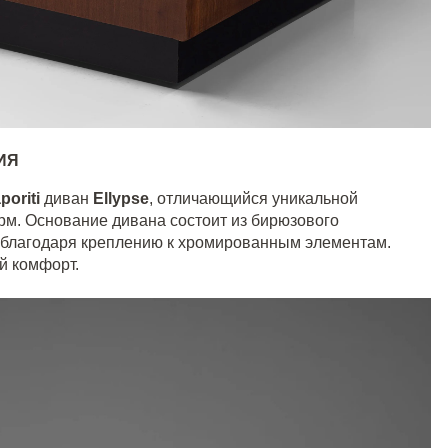
ЛИЯ
poriti
диван
Ellypse
, отличающийся уникальной
рм. Основание дивана состоит из бирюзового
е благодаря креплению к хромированным элементам.
й комфорт.