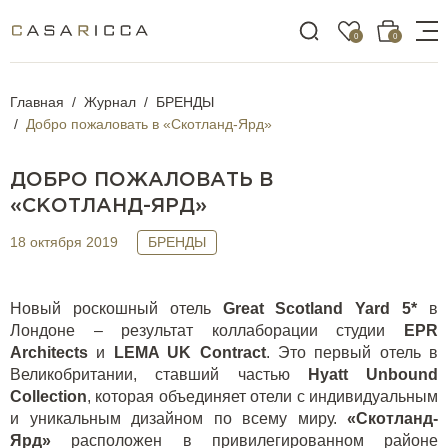
0
0
Главная
Журнал
БРЕНДЫ
Добро пожаловать в «Скотланд-Ярд»
ДОБРО ПОЖАЛОВАТЬ В
«СКОТЛАНД-ЯРД»
18 октября 2019
БРЕНДЫ
Новый роскошный отель
Great
Scotland
Yard
5*
в
Лондоне – результат коллаборации студии
EPR
Architects
и
LEMA
UK
Contract
. Это первый отель в
Великобритании, ставший частью
Hyatt
Unbound
Collection
, которая объединяет отели с индивидуальным
и уникальным дизайном по всему миру.
«Скотланд-
Ярд»
расположен в привилегированном районе