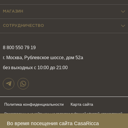
МАГАЗИН
СОТРУДНИЧЕСТВО
8 800 550 79 19
г. Москва, Рублевское шоссе, дом 52а
без выходных с 10:00 до 21:00
Политика конфиденциальности
Карта сайта
Представленные на сайте цены не являются публичной офертой, определяемой
положениями статьи 437 Гражданского Кодекса Российской Федерации и могут
быть изменены в любое время без предупреждения. Для получения актуальной и
Во время посещения сайта CasaRicca
подробной информации о стоимости, сроках и условиях поставки просьба