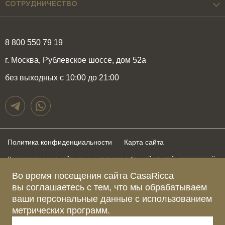
СОТРУДНИЧЕСТВО
8 800 550 79 19
г. Москва, Рублевское шоссе, дом 52а
без выходных с 10:00 до 21:00
Политика конфиденциальности
Карта сайта
Представленные на сайте цены не являются публичной офертой, определяемой
положениями статьи 437 Гражданского Кодекса Российской Федерации и могут
быть изменены в любое время без предупреждения. Для получения актуальной и
Во время посещения сайта CasaRicca
подробной информации о стоимости, сроках и условиях поставки просьба
вы соглашаетесь с тем, что мы обрабатываем
обращаться к менеджерам по указанным выше телефонам
ваши персональные данные с использованием
метрических программ.
Зарегистрированное название компании
ОБЩЕСТВО С ОГРАНИЧЕННОЙ ОТВЕТСТВЕННОСТЬЮ “КАЗАРИККА”