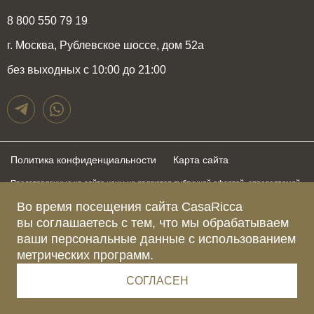
8 800 550 79 19
г. Москва, Рублевское шоссе, дом 52а
без выходных с 10:00 до 21:00
Политика конфиденциальности
Карта сайта
Представленные на сайте цены не являются публичной офертой, определяемой
положениями статьи 437 Гражданского Кодекса Российской Федерации и могут
быть изменены в любое время без предупреждения. Для получения актуальной и
Во время посещения сайта CasaRicca
подробной информации о стоимости, сроках и условиях поставки просьба
вы соглашаетесь с тем, что мы обрабатываем
обращаться к менеджерам по указанным выше телефонам
ваши персональные данные с использованием
метрических программ.
Зарегистрированное название компании
ОБЩЕСТВО С ОГРАНИЧЕННОЙ ОТВЕТСТВЕННОСТЬЮ “КАЗАРИККА”
Адрес Ш. РУБЛЁВСКОЕ, Д. 52А, ПОМЕЩ. I ЭТАЖ 2, КОМ. 81 Г.МОСКВА, ВН.ТЕР.
СОГЛАСЕН
Г. МУНИЦИПАЛЬНЫЙ ОКРУГ КРЫЛАТСКОЕ 121609 Россия
Телефон компании +79015477974