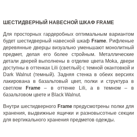
ШЕСТИДВЕРНЫЙ НАВЕСНОЙ ШКАФ
FRAME
Для просторных гардеробных оптимальным вариантом
будет шестидверный навесной шкаф
Frame
. Рифленые
деревянные дверцы визуально уменьшают монолитный
предмет, делая его более стройным. Металлические
детали дверей выполнены в отделке цвета
Moka
, двери
доступны в оттенках
Lili
(светлый) с темной окантовкой и
Dark
Walnut
(темный). Задняя стенка в обеих версиях
лакирована в базальтовый цвет, полки и структура в
светлом
Frame
– в оттенке
Lili
, а в темном – в
базальтовом цвете и
Black
Walnut
.
Внутри шестидверного
Frame
предусмотрены полки для
хранения, выдвижные ящички и разновысотные секции
для вертикального хранения предметов одежды.