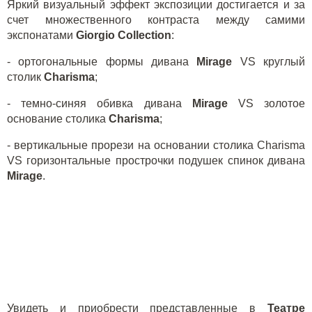
Яркий визуальный эффект экспозиции достигается и за
счет множественного контраста между самими
экспонатами
Giorgio Collection
:
- ортогональные формы дивана
Mirage
VS
круглый
столик
Charisma
;
- темно-синяя обивка дивана
Mirage
VS
золотое
основание столика
Charisma
;
- вертикальные прорези на основании столика
Charisma
VS
горизонтальные прострочки подушек спинок дивана
Mirage
.
Увидеть и приобрести представленные в
Театре