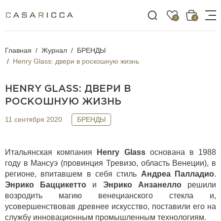
0
0
Главная
Журнал
БРЕНДЫ
Henry Glass: двери в роскошную жизнь
HENRY GLASS: ДВЕРИ В
РОСКОШНУЮ ЖИЗНЬ
11 сентября 2020
БРЕНДЫ
Итальянская компания
Henry
Glass
основана в 1988
году в Мансуэ (провинция Тревизо, область Венеции), в
регионе, впитавшем в себя стиль
Андреа Палладио
.
Энрико Баццикетто
и
Энрико Анзанелло
решили
возродить магию венецианского стекла и,
усовершенствовав древнее искусство, поставили его на
службу инновационным промышленным технологиям.