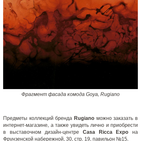
Фрагмент фасада комода
Goya, Rugiano
Предметы коллекций бренда
Rugiano
можно заказать в
интернет-магазине
, а также увидеть лично и приобрести
в выставочном дизайн-центре
Casa
Ricca
Expo
на
Фрунзенской набережной, 30, стр. 19, павильон №15.