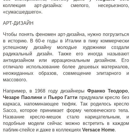
коллекция арт-дизайна: смелого, несерьезного,
«сумасшедшего».
АРТ-ДИЗАЙН
Чтобы понять феномен арт-дизайна, нужно погрузиться
в историю. В 60-е годы в Италии в пику коммерчески
успешному дизайну молодые художники создали
радикальный дизайн. Также его иногда называют
антидизайном или иррациональным дизайном. Его
отличало использование более дешевых материалов,
неожиданных образов, совмещение элитарного и
массового.
Например, в 1968 году дизайнеры
Франко Теодоро
,
Чезаре Паолини
и
Пьеро Гатти
придумали кресло без
каркаса, напоминающее тюфяк. Так родилось кресло
Sacco, которое принимает форму человеческого тела.
Название кресло-мешок стало нарицательным, и
подобные модели сейчас можно встретить в каждом
паблик-спейсе и даже в коллекциях
Versace
Home
.