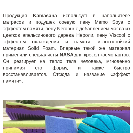
Продукция
Kamasana
использует в наполнителе
матрасов и подушек соевую пену
Memo
Soya
с
эффектом памяти, пену
Neropur
с добавлением масла из
цветков апельсинового дерева Нероли, пену
Viscool
с
эффектом охлаждения и памяти, износостойкий
материал
Solid
Foam
. Впервые такой же материал
применяли специалисты
NASA
для кресел космонавтов.
Он реагирует на тепло тела человека, мгновенно
принимая его форму, и также быстро
восстанавливается. Отсюда и название «эффект
памяти».