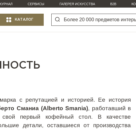
ЖУРНАЛ
СЕРВИСЫ
ГАЛЕРЕЯ ИСКУССТВА
B2B
КО
КАТАЛОГ
ННОСТЬ
арка с репутацией и историей. Ее история
ерто Сманиа (
Alberto
Smania
)
, работавший в
л свой первый кофейный стол. В качестве
ольшие детали, оставшиеся от производства