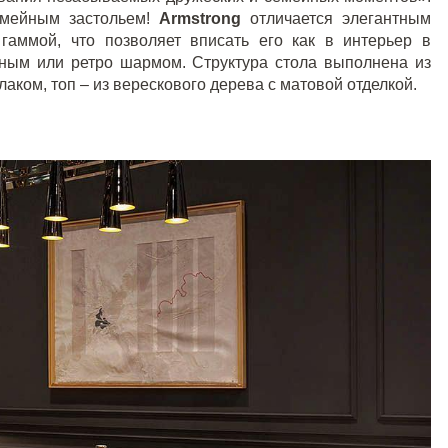
емейным застольем!
Armstrong
отличается элегантным
гаммой, что позволяет вписать его как в интерьер в
жным или ретро шармом. Структура стола выполнена из
ком, топ – из верескового дерева с матовой отделкой.