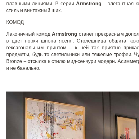
плавными линиями. В серии
Armstrong
– элегантная 
стиль и винтажный шик.
КОМОД
Лаконичный комод
Armstrong
станет прекрасным допо
в цвет норки шпона ясеня. Столешница обшита ко
гексагональным принтом – к ней так приятно прика
предметы, будь то светильники или тяжелые трофеи. Ч
Bronze
– отсылка к стилю мид-сенчури модерн. Асимме
и не банально.