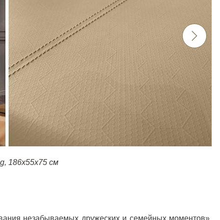
ng
, 186
x
55
x
75 см
вания незабываемых дружеских и семейных моментов».