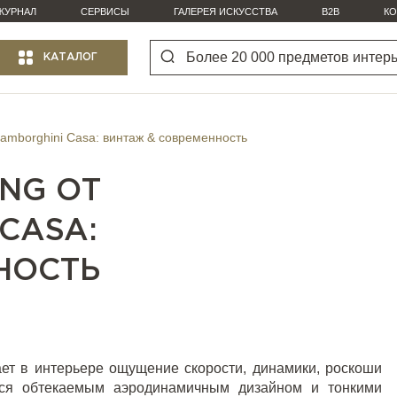
ЖУРНАЛ
СЕРВИСЫ
ГАЛЕРЕЯ ИСКУССТВА
B2B
КО
КАТАЛОГ
Lamborghini Casa: винтаж & современность
NG ОТ
CASA:
НОСТЬ
ет в интерьере ощущение скорости, динамики, роскоши
тся обтекаемым аэродинамичным дизайном и тонкими