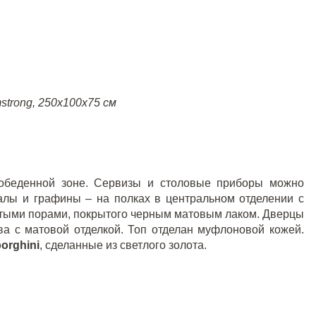
strong
, 250
x
100
x
75 см
обеденной зоне. Сервизы и столовые приборы можно
алы и графины – на полках в центральном отделении с
ытыми порами, покрытого черным матовым лаком. Дверцы
а с матовой отделкой. Топ отделан муфлоновой кожей.
orghini
, сделанные из светлого золота.