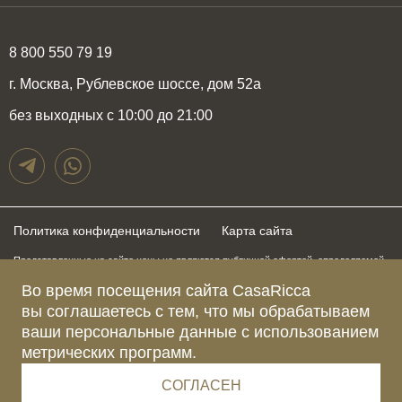
8 800 550 79 19
г. Москва, Рублевское шоссе, дом 52а
без выходных с 10:00 до 21:00
Политика конфиденциальности
Карта сайта
Представленные на сайте цены не являются публичной офертой, определяемой
положениями статьи 437 Гражданского Кодекса Российской Федерации и могут
быть изменены в любое время без предупреждения. Для получения актуальной и
Во время посещения сайта CasaRicca
подробной информации о стоимости, сроках и условиях поставки просьба
вы соглашаетесь с тем, что мы обрабатываем
обращаться к менеджерам по указанным выше телефонам
ваши персональные данные с использованием
метрических программ.
Зарегистрированное название компании
ОБЩЕСТВО С ОГРАНИЧЕННОЙ ОТВЕТСТВЕННОСТЬЮ “КАЗАРИККА”
Адрес Ш. РУБЛЁВСКОЕ, Д. 52А, ПОМЕЩ. I ЭТАЖ 2, КОМ. 81 Г.МОСКВА, ВН.ТЕР.
СОГЛАСЕН
Г. МУНИЦИПАЛЬНЫЙ ОКРУГ КРЫЛАТСКОЕ 121609 Россия