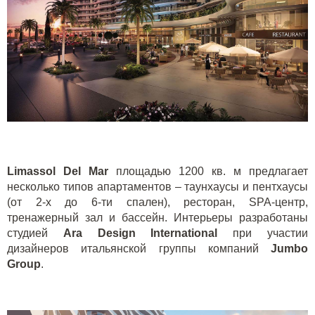
Limassol
Del
Mar
площадью 1200 кв. м предлагает
несколько типов апартаментов – таунхаусы и пентхаусы
(от 2-х до 6-ти спален), ресторан,
SPA
-центр,
тренажерный зал и бассейн. Интерьеры разработаны
студией
Ara
Design
International
при участии
дизайнеров итальянской группы компаний
Jumbo
Group
.