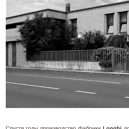
Спустя годы производство фабрики
Longhi
до