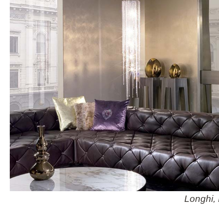
Longhi
,