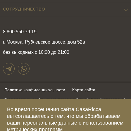
СОТРУДНИЧЕСТВО
8 800 550 79 19
г. Москва, Рублевское шоссе, дом 52а
без выходных с 10:00 до 21:00
Политика конфиденциальности
Карта сайта
Представленные на сайте цены не являются публичной офертой, определяемой
положениями статьи 437 Гражданского Кодекса Российской Федерации и могут
быть изменены в любое время без предупреждения. Для получения актуальной и
Во время посещения сайта CasaRicca
подробной информации о стоимости, сроках и условиях поставки просьба
вы соглашаетесь с тем, что мы обрабатываем
обращаться к менеджерам по указанным выше телефонам
ваши персональные данные с использованием
метрических программ.
Зарегистрированное название компании