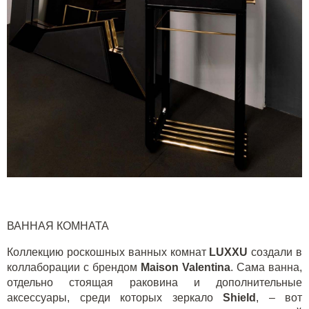
ВАННАЯ КОМНАТА
Коллекцию роскошных ванных комнат
LUXXU
создали в
коллаборации с брендом
M
aison
Valentina
. Сама ванна,
отдельно стоящая раковина и дополнительные
аксессуары, среди которых зеркало
S
hield
, – вот