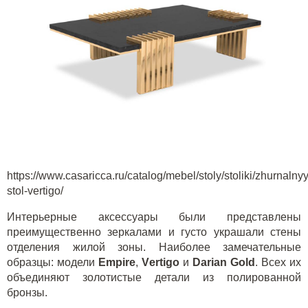
https://www.casaricca.ru/catalog/mebel/stoly/stoliki/zhurnalnyy
stol-vertigo/
Интерьерные аксессуары были представлены
преимущественно зеркалами и густо украшали стены
отделения жилой зоны. Наиболее замечательные
образцы: модели
E
mpire
,
V
ertigo
и
D
arian
G
o
ld
. Всех их
объединяют золотистые детали из полированной
бронзы.