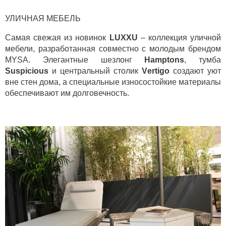
УЛИЧНАЯ МЕБЕЛЬ
Самая свежая из новинок
LUXXU
– коллекция уличной
мебели, разработанная совместно с молодым брендом
MYSA. Элегантные шезлонг
H
amptons
, тумба
S
uspicious
и центральный столик
V
ertigo
создают уют
вне стен дома, а специальные износостойкие материалы
обеспечивают им долговечность.