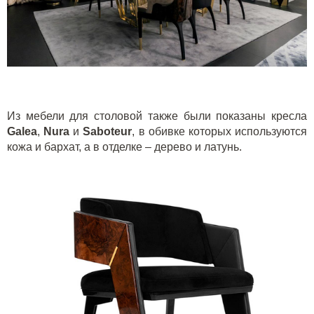
Из мебели для столовой также были показаны кресла
G
alea
,
N
ura
и
S
aboteur
, в обивке которых используются
кожа и бархат, а в отделке – дерево и латунь.