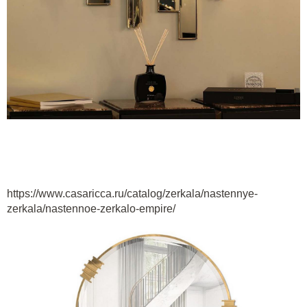
https://www.casaricca.ru/catalog/zerkala/nastennye-
zerkala/nastennoe-zerkalo-empire/