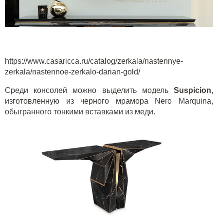
https://www.casaricca.ru/catalog/zerkala/nastennye-
zerkala/nastennoe-zerkalo-darian-gold/
Среди консолей можно выделить модель
S
uspicion
,
изготовленную из черного мрамора
N
ero
M
arquina,
обыгранного тонкими вставками из меди.