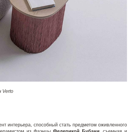
 Verto
нт интерьера, способный стать предметом оживленного
 керамистом из Фаэнцы
Федерикой Бубани
, съемная и