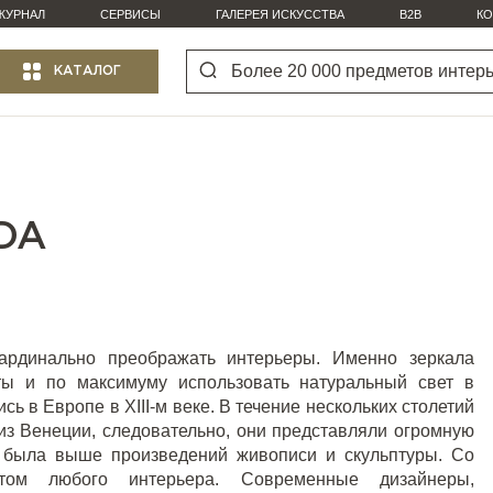
ЖУРНАЛ
СЕРВИСЫ
ГАЛЕРЕЯ ИСКУССТВА
B2B
КО
КАТАЛОГ
DA
ардинально преображать интерьеры. Именно зеркала
ты и по максимуму использовать натуральный свет в
лись в Европе в
XIII
-м веке. В течение нескольких столетий
 из Венеции, следовательно, они представляли огромную
о была выше произведений живописи и скульптуры. Со
том любого интерьера. Современные дизайнеры,