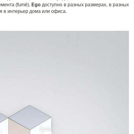
емента (
fum
è).
Ego
доступно в разных размерах, в разных
я в интерьер дома или офиса.