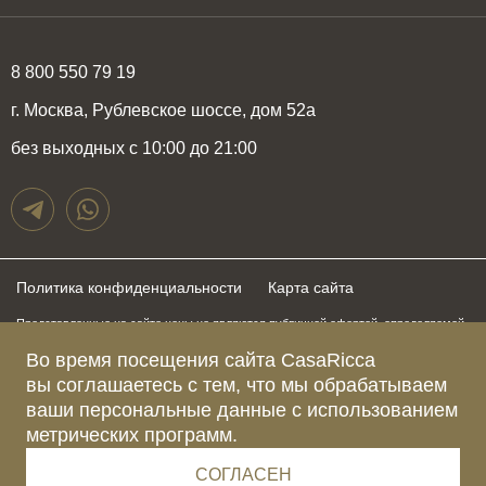
8 800 550 79 19
г. Москва, Рублевское шоссе, дом 52а
без выходных с 10:00 до 21:00
Политика конфиденциальности
Карта сайта
Представленные на сайте цены не являются публичной офертой, определяемой
положениями статьи 437 Гражданского Кодекса Российской Федерации и могут
Во время посещения сайта CasaRicca
быть изменены в любое время без предупреждения. Для получения актуальной и
подробной информации о стоимости, сроках и условиях поставки просьба
вы соглашаетесь с тем, что мы обрабатываем
обращаться к менеджерам по указанным выше телефонам
ваши персональные данные с использованием
метрических программ.
Зарегистрированное название компании
ОБЩЕСТВО С ОГРАНИЧЕННОЙ ОТВЕТСТВЕННОСТЬЮ “КАЗАРИККА”
Адрес Ш. РУБЛЁВСКОЕ, Д. 52А, ПОМЕЩ. I ЭТАЖ 2, КОМ. 81 Г.МОСКВА, ВН.ТЕР.
СОГЛАСЕН