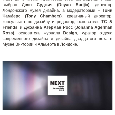
выбран
Деян Суджич (
D
eyan
S
udjic)
, директор
Лондонского музея дизайна, а модераторами –
Тони
Чамберс (
Tony
Chambers
)
, креативный директор,
консультант по дизайну и редактор, основатель
TC &
Friends
, и
Джоанна Агерман Росс (
J
ohanna
A
german
R
oss)
, основатель журнала
Design
, куратор отдела
современного дизайна и дизайна двадцатого века в
Музее Виктории и Альберта в Лондоне.