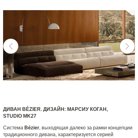
ДИВАН
B
É
ZIER
. ДИЗАЙН: МАРСИУ КОГАН,
STUDIO
MK
2
7
Система
Bézier
, выходящая далеко за рамки концепции
традиционного дивана, характеризуется серией