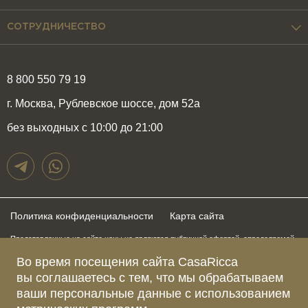
СОТРУДНИЧЕСТВО
8 800 550 79 19
г. Москва, Рублевское шоссе, дом 52а
без выходных с 10:00 до 21:00
Политика конфиденциальности
Карта сайта
Представленные на сайте цены не являются публичной офертой, определяемой
положениями статьи 437 Гражданского Кодекса Российской Федерации и могут
быть изменены в любое время без предупреждения. Для получения актуальной и
Во время посещения сайта CasaRicca
подробной информации о стоимости, сроках и условиях поставки просьба
вы соглашаетесь с тем, что мы обрабатываем
обращаться к менеджерам по указанным выше телефонам
ваши персональные данные с использованием