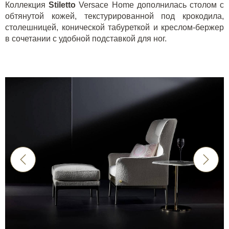
Коллекция
Stiletto
Versace Home
дополнилась столом с
обтянутой кожей, текстурированной под крокодила,
столешницей, конической табуреткой и креслом-бержер
в сочетании с удобной подставкой для ног.