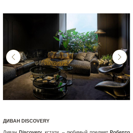
ДИВАН DISCOVERY
Диван
Discovery
, кстати, – любимый предмет
Роберто