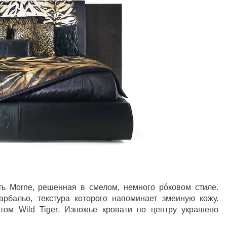
ть
Morne
, решенная в смелом, немного рóковом стиле.
рбальо, текстура которого напоминает змеиную кожу.
интом
Wild
Tiger
. Изножье кровати по центру украшено