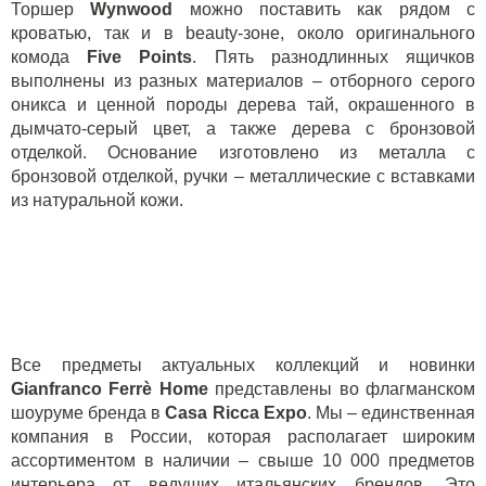
Торшер
Wynwood
можно поставить как рядом с
кроватью, так и в
beauty
-зоне, около оригинального
комода
Five Points
. Пять разнодлинных ящичков
выполнены из разных материалов – отборного серого
оникса и ценной породы дерева тай, окрашенного в
дымчато-серый цвет, а также дерева с бронзовой
отделкой. Основание изготовлено из металла с
бронзовой отделкой, ручки – металлические с вставками
из натуральной кожи.
Все предметы актуальных коллекций и новинки
Gianfranco Ferr
è
Home
представлены во флагманском
шоуруме бренда в
Casa Ricca Expo
. Мы – единственная
компания в России, которая располагает широким
ассортиментом в наличии – свыше 10 000 предметов
интерьера от ведущих итальянских брендов. Это