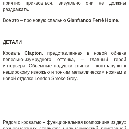
приятно прикасаться, визуально они не должны
раздражать.
Все это – про новую спальню
Gianfranco Ferr
è
Home
.
ДЕТАЛИ
Кровать
Clapton
, представленная в новой обивке
пепельно-изумрудного оттенка, – главный герой
интерьера. Объемные подушки спинки – контрапункт к
неширокому изножью и тонким металлическим ножкам в
новой отделке
London
Smoke
Grey
.
Рядом с кроватью – функциональная композиция из двух
разновысотных столиков: цилиндрический приставной