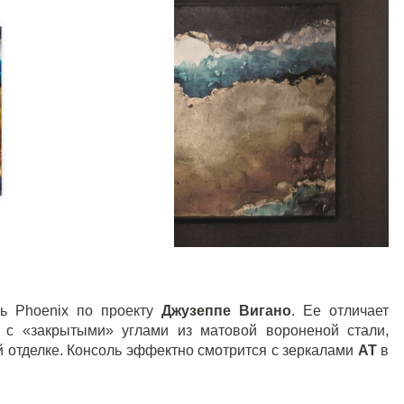
ль
Phoenix
по проекту
Джузеппе Вигано
. Ее отличает
а с «закрытыми» углами из матовой вороненой стали,
й отделке. Консоль эффектно смотрится с зеркалами
AT
в