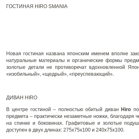
ГОСТИНАЯ
HIRO
SMANIA
Новая гостиная названа японским именем вполне зак
натуральные материалы и органические формы предм
золотые детали не противоречат вдохновленной Япо
«изобильный», «щедрый», «преуспевающий».
ДИВАН
HIRO
В центре гостиной – полностью обитый диван
Hiro
п
предмета – практически незаметные ножки, благодаря 
на спинке и боковинах. Графитовые и золотые поду
доступен в двух длинах: 275
x
75
x
100 и 240
x
75
x
100.