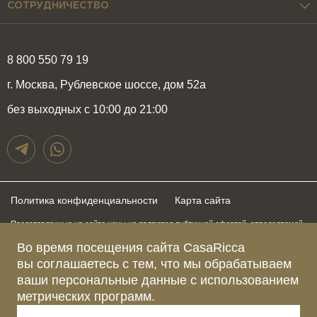
СОТРУДНИЧЕСТВО
8 800 550 79 19
г. Москва, Рублевское шоссе, дом 52а
без выходных с 10:00 до 21:00
Политика конфиденциальности
Карта сайта
Представленные на сайте цены не являются публичной офертой, определяемой
положениями статьи 437 Гражданского Кодекса Российской Федерации и могут
быть изменены в любое время без предупреждения. Для получения актуальной и
Во время посещения сайта CasaRicca
подробной информации о стоимости, сроках и условиях поставки просьба
вы соглашаетесь с тем, что мы обрабатываем
обращаться к менеджерам по указанным выше телефонам
ваши персональные данные с использованием
метрических программ.
Зарегистрированное название компании
ОБЩЕСТВО С ОГРАНИЧЕННОЙ ОТВЕТСТВЕННОСТЬЮ “КАЗАРИККА”