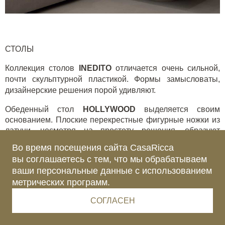
СТОЛЫ
Коллекция столов
INEDITO
отличается очень сильной,
почти скульптурной пластикой. Формы замысловаты,
дизайнерские решения порой удивляют.
Обеденный стол
HOLLYWOOD
выделяется своим
основанием. Плоские перекрестные фигурные ножки из
латуни, несмотря на простоту решения, образуют
сложный силуэт, создают эффектную геометрическую
Во время посещения сайта CasaRicca
игру. Столешница изготовлена техникой инкрустации
вы соглашаетесь с тем, что мы обрабатываем
различных пород дерева, составленных в ромбовидный
ваши персональные данные с использованием
узор.
метрических программ.
СОГЛАСЕН