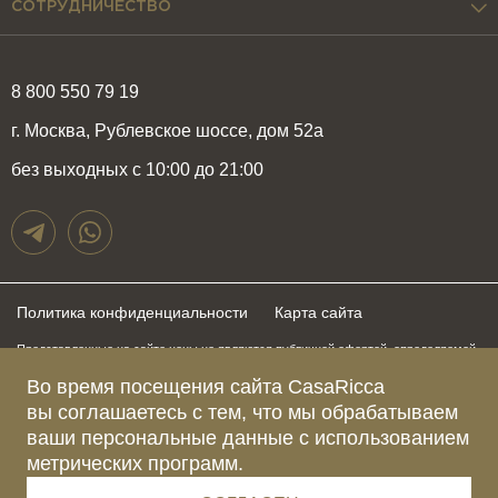
СОТРУДНИЧЕСТВО
8 800 550 79 19
г. Москва, Рублевское шоссе, дом 52а
без выходных с 10:00 до 21:00
Политика конфиденциальности
Карта сайта
Представленные на сайте цены не являются публичной офертой, определяемой
положениями статьи 437 Гражданского Кодекса Российской Федерации и могут
Во время посещения сайта CasaRicca
быть изменены в любое время без предупреждения. Для получения актуальной и
подробной информации о стоимости, сроках и условиях поставки просьба
вы соглашаетесь с тем, что мы обрабатываем
обращаться к менеджерам по указанным выше телефонам
ваши персональные данные с использованием
метрических программ.
Зарегистрированное название компании
ОБЩЕСТВО С ОГРАНИЧЕННОЙ ОТВЕТСТВЕННОСТЬЮ “КАЗАРИККА”