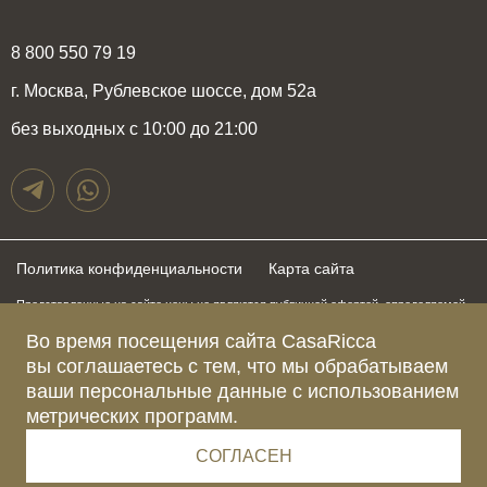
8 800 550 79 19
г. Москва, Рублевское шоссе, дом 52а
без выходных с 10:00 до 21:00
Политика конфиденциальности
Карта сайта
Представленные на сайте цены не являются публичной офертой, определяемой
положениями статьи 437 Гражданского Кодекса Российской Федерации и могут
быть изменены в любое время без предупреждения. Для получения актуальной и
Во время посещения сайта CasaRicca
подробной информации о стоимости, сроках и условиях поставки просьба
вы соглашаетесь с тем, что мы обрабатываем
обращаться к менеджерам по указанным выше телефонам
ваши персональные данные с использованием
метрических программ.
Зарегистрированное название компании
ОБЩЕСТВО С ОГРАНИЧЕННОЙ ОТВЕТСТВЕННОСТЬЮ “КАЗАРИККА”
Адрес Ш. РУБЛЁВСКОЕ, Д. 52А, ПОМЕЩ. I ЭТАЖ 2, КОМ. 81 Г.МОСКВА, ВН.ТЕР.
СОГЛАСЕН
Г. МУНИЦИПАЛЬНЫЙ ОКРУГ КРЫЛАТСКОЕ 121609 Россия
Телефон компании +79015477974