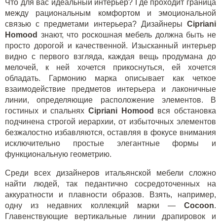
Что для вас идеальный интерьер? Где проходит граница
между рациональным комфортом и эмоциональной
связью с предметами интерьера? Дизайнеры
Cipriani
Homood
знают, что роскошная мебель должна быть не
просто дорогой и качественной. Изысканный интерьер
видно с первого взгляда, каждая вещь продумана до
мелочей, к ней хочется прикоснуться, ей хочется
обладать. Гармонию марка описывает как четкое
взаимодействие предметов интерьера и лаконичные
линии, определяющие расположение элементов. В
гостиных и спальнях
Cipriani Homood
вся обстановка
подчинена строгой иерархии, от избыточных элементов
безжалостно избавляются, оставляя в фокусе внимания
исключительно простые элегантные формы и
функциональную геометрию.
Среди всех дизайнеров итальянской мебели сложно
найти людей, так педантично сосредоточенных на
аккуратности и плавности образов. Взять, например,
одну из недавних коллекций марки —
Cocoon
.
Главенствующие вертикальные линии драпировок и